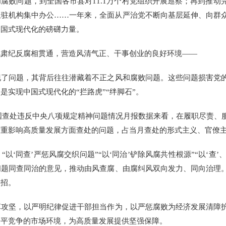
败问题，到全国各市县对11.1万个村党组织开展巡察；再到推动
派驻机构集中办公……一年来，全面从严治党不断向基层延伸、向群
中国式现代化的磅礴力量。
纪反腐相贯通，营造风清气正、干事创业的良好环境——
问题，其背后往往潜藏着不正之风和腐败问题。这些问题损害党的
是实现中国式现代化的“拦路虎”“绊脚石”。
国查处违反中央八项规定精神问题情况月报数据来看，在履职尽责、
重影响高质量发展方面查处的问题，占当月查处的形式主义、官僚主义
同查’严惩风腐交织问题”“以‘同治’铲除风腐共性根源”“以‘查’、
问题同查同治的意见，推动由风查腐、由腐纠风双向发力、同向治理
实招。
坚，以严明纪律促进干部担当作为，以严惩腐败为经济发展清障护
公平竞争的市场环境，为高质量发展提供坚强保障。