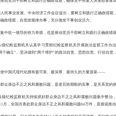
动党员干部树立和践行正确政绩观，确保党中央重大决策部署落
民事业发展。中央经济工作会议提出，要树立和践行正确政绩观，
正确政绩观，自觉按规律办事，充分激发干事创业活力。
中统一领导的有力举措，也是推动党员干部树立和践行正确政绩观
纪检监察机关认真学习贯彻纪检监察机关开展政治监督工作办法
两个确立”、坚决做到“两个维护”的政治自觉、思想自觉、行动自觉
中国式现代化拥有最可靠、最深厚、最持久的力量源泉——
众身边不正之风和腐败问题，是老百姓期盼的实事，是关系党的执
各级纪检监察机关持续抓好群众身边不正之风和腐败问题集中整治，
至11月，全国共查处群众身边不正之风和腐败问题84万件，直接或推动返