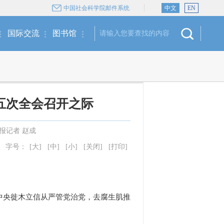
中国社会科学院邮件系统
中文
EN
国际交流
图书馆
五次全会召开之际
报记者 赵成
字号：
[大]
[中]
[小]
[关闭]
[打印]
中央徙木立信从严管党治党，去腐生肌推