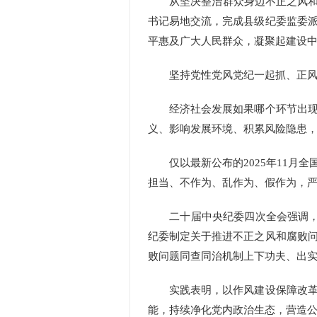
从坚决整治群众身边不正之风和腐
书记易地交流，完成县级纪委监委
平惠及广大人民群众，凝聚起建设
坚持党性党风党纪一起抓、正风肃
经济社会发展如果哪个环节出现了
义、影响发展环境、积累风险隐患，
仅以最新公布的2025年11月全
担当、不作为、乱作为、假作为，严
二十届中央纪委四次全会强调，“以‘
纪委制定关于推进不正之风和腐败
败问题同查同治机制上下功夫、出
实践表明，以作风建设保障改革攻
能，持续净化党内政治生态，营造