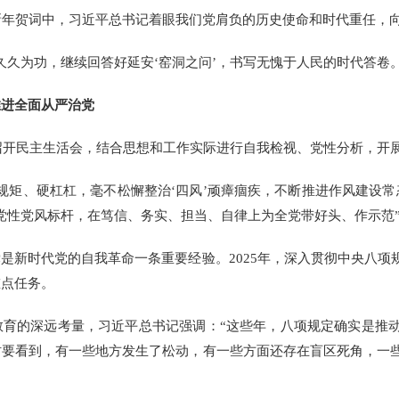
新年贺词中，习近平总书记着眼我们党肩负的历史使命和时代重任，
为功，继续回答好延安‘窑洞之问’，书写无愧于人民的时代答卷。
推进全面从严治党
召开民主生活会，结合思想和工作实际进行自我检视、党性分析，开
矩、硬杠杠，毫不松懈整治‘四风’顽瘴痼疾，不断推进作风建设常
党性党风标杆，在笃信、务实、担当、自律上为全党带好头、作示范
新时代党的自我革命一条重要经验。2025年，深入贯彻中央八项
重点任务。
的深远考量，习近平总书记强调：“这些年，八项规定确实是推动
时要看到，有一些地方发生了松动，有一些方面还存在盲区死角，一